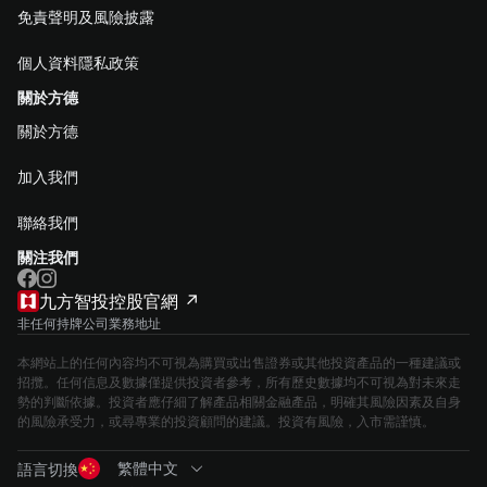
免責聲明及風險披露
個人資料隱私政策
關於方德
關於方德
加入我們
聯絡我們
關注我們
九方智投控股官網 ↗
非任何持牌公司業務地址
本網站上的任何內容均不可視為購買或出售證券或其他投資產品的一種建議或
招攬。任何信息及數據僅提供投資者參考，所有歷史數據均不可視為對未來走
勢的判斷依據。投資者應仔細了解產品相關金融產品，明確其風險因素及自身
的風險承受力，或尋專業的投資顧問的建議。投資有風險，入市需謹慎。
繁體中文
語言切換