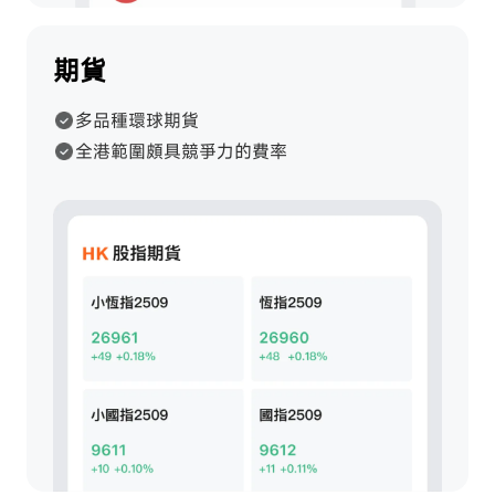
期貨
多品種環球期貨
全港範圍頗具競爭力的費率