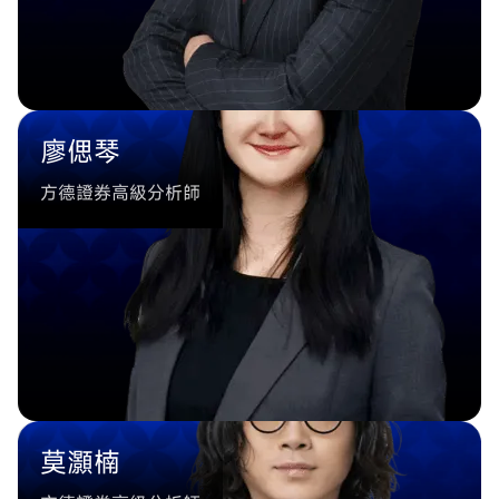
廖偲琴
方德證券高級分析師
莫灝楠