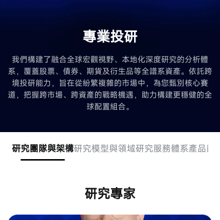
專業投研
我們構建了融合全球宏觀視野、本地化深度研究的分析體
系，覆蓋股票、債券、期貨及衍生品等全譜系資產。依託跨
境投研能力，旨在從紛繁複雜的市場中，為您甄別核心賽
道，把握跨市場、跨資產的戰略機遇，助力構建更穩健的全
球配置組合。
研究團隊與架構
研究模型與領域
研究服務體系
產品篩
研究專家