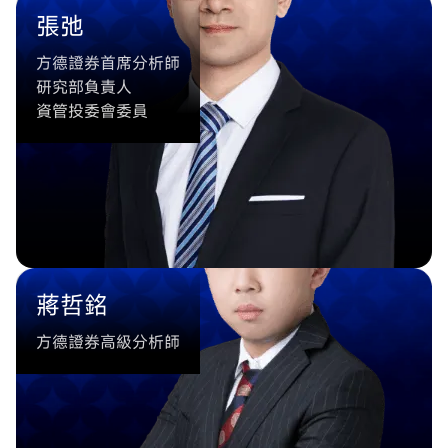
張弛
方德證券首席分析師
研究部負責人
資管投委會委員
蔣哲銘
方德證券高級分析師