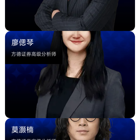
廖偲琴
方德证券高级分析师
莫灏楠