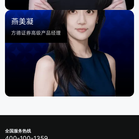
燕美凝
方德证券高级产品经理
全国服务热线
400-100-1359