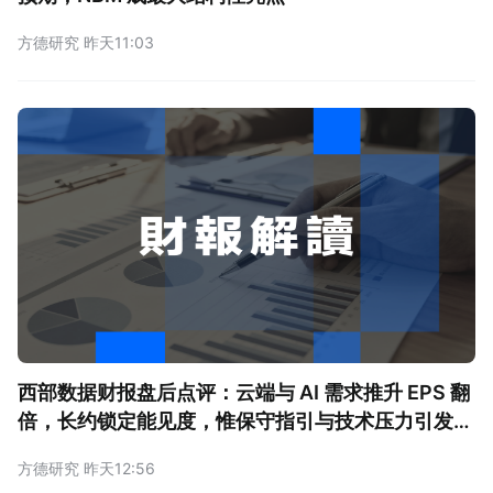
方德研究 昨天11:03
西部数据财报盘后点评：云端与 AI 需求推升 EPS 翻
倍，长约锁定能见度，惟保守指引与技术压力引发重
挫
方德研究 昨天12:56