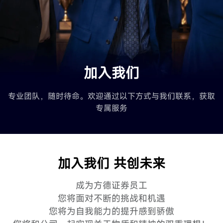
加入我们
专业团队，随时待命。欢迎通过以下方式与我们联系，获取
专属服务
加入我们 共创未来
成为方德证券员工
您将面对不断的挑战和机遇
您将为自我能力的提升感到骄傲