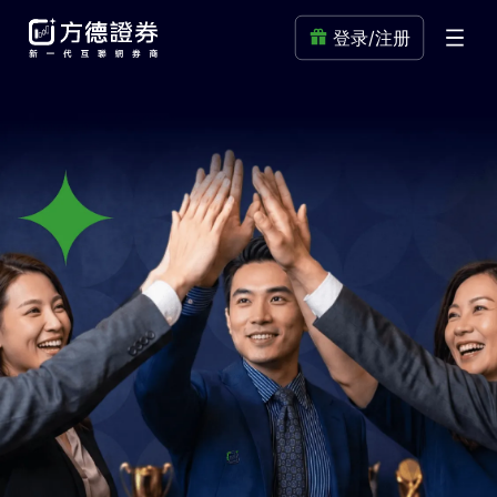
登录/注册