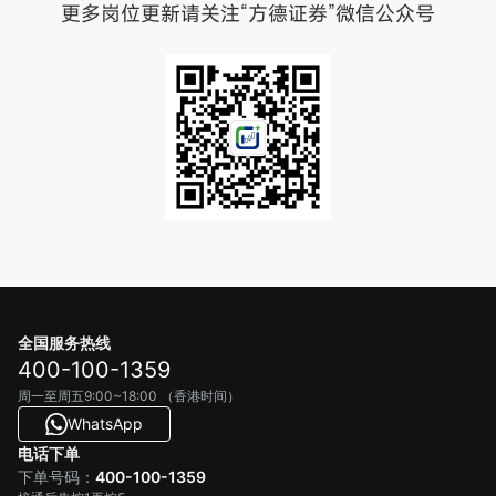
更多岗位更新请关注“方德证券”微信公众号
全国服务热线
400-100-1359
周一至周五9:00~18:00 （香港时间）
WhatsApp
电话下单
400-100-1359
下单号码：