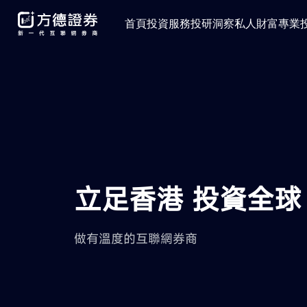
首頁
投資服務
投研洞察
私人財富
專業
立足香港 投資全球
做有溫度的互聯網券商