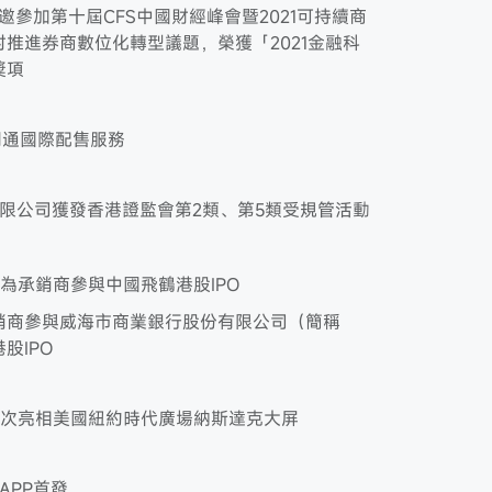
邀參加第十屆CFS中國財經峰會暨2021可持續商
推進券商數位化轉型議題，榮獲「2021金融科
獎項
開通國際配售服務
有限公司獲發香港證監會第2類、第5類受規管活動
為承銷商參與中國飛鶴港股IPO
銷商參與威海市商業銀行股份有限公司（簡稱
股IPO
首次亮相美國紐約時代廣場納斯達克大屏
APP首發