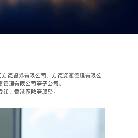
包括方德證券有限公司、方德資產管理有限公
富管理有限公司等子公司。
委託、香港保險等服務。