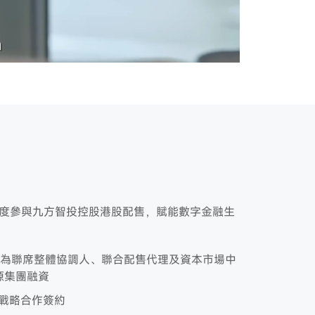
深度參與九方智投控股港股配售，賦能數字金融生
作為聯席整體協調人、聯合配售代理及資本市場中
源集團融資
O戰略合作簽約