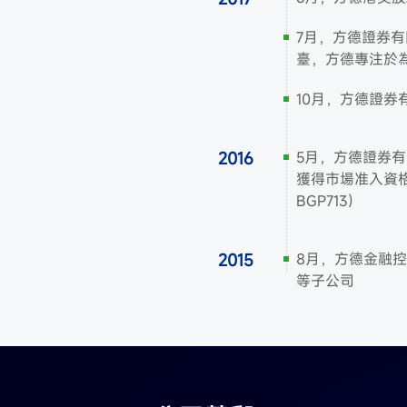
7月，方德證券
臺，方德專注於
10月，方德證券
2016
5月，方德證券
獲得市場准入資
BGP713）
2015
8月，方德金融
等子公司